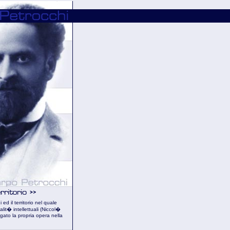
 ed il territorio nel quale
lit� intellettuali (Niccol�
ato la propria opera nella