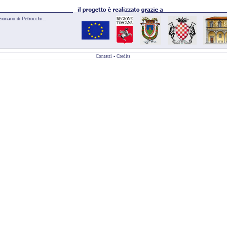
zionario di Petrocchi
...
-
Contatti
Credits