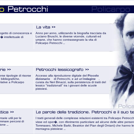
progetto di conoscenza e
Anno per anno, utilizzando la biografia tracciata da
Luciano Bruschi, le diverse vicende, culturali ed
� intellettuale di
umane, che hanno contrassegnato la vita di
Policarpo Petrocchi
...
erse tipologie di risorse
Accesso alla riproduzione digitale del
Piccolo
bibliografiche,
dizionario
di Petrocchi, e ad un'
indagine
,
elative a Policarpo
curata da Neri Binazzi, sulla persistenza di tratti del
lessico "tradizionali" tra i giovani delle scuole
pistoiesi.
arie utili per le
I tratti generali delle complesse relazioni esistenti tra Policarpo Petrocchi
mmare percorsi di
visse ed oper�, con riferimento particolare ad alcune delle altre persona
ione
...
Tommaseo, Michele Barbi, Beatrice del Pian degli Ontani) che hanno leg
montagna pistoiese
...