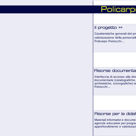
Caratteristiche generali del 
valorizzazione della personalit
Policarpo Petrocchi
...
Interfaccia di accesso alla div
documentarie (catalografiche, 
archivistiche, iconografiche) r
Petrocchi
...
Materiali informativi e document
agenzie educative per progra
approfondimento e valorizzaz