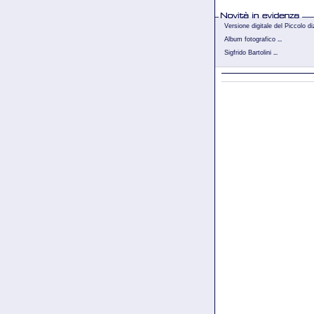
Versione digitale del Piccolo di
Album fotografico
...
Sigfrido Bartolini
...